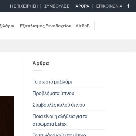
Η ΕΠΙΧΕΙΡΗΣΗ
ΣΥΜΒΟΥΛΕΣ
ΆΡΘΡΑ
ΕΠΙΚΟΙΝΩΝΙΑ
ξιλάρια
Εξοπλισμός Ξενοδοχείου – AirBnB
Άρθρα
Το σωστό μαξιλάρι
Προβλήματα ύπνου
Συμβουλές καλού ύπνου
Ποια είναι η αλήθεια για τα
στρώματα Latex;
Το τσιγάρο καίει τον ύπνο