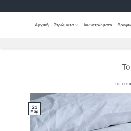
Μετάβαση
στο
περιεχόμενο
Αρχική
Στρώματα
Ανωστρώματα
Βρεφι
Το
POSTED 
21
Μαρ