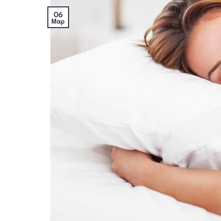
06
Μαρ