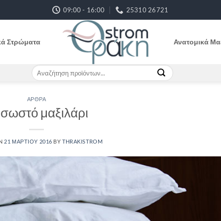
09:00 - 16:00
25310 26721
κά Στρώματα
Ανατομικά Μα
Αναζήτηση
για:
ΆΡΘΡΑ
 σωστό μαξιλάρι
ON
21 ΜΑΡΤΊΟΥ 2016
BY
THRAKISTROM