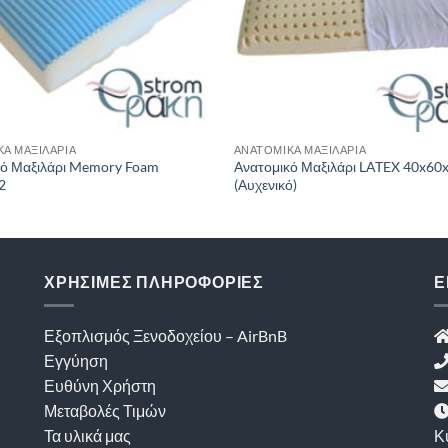
Ά ΜΑΞΙΛΆΡΙΑ
ΑΝΑΤΟΜΙΚΆ ΜΑΞΙΛΆΡΙΑ
κό Μαξιλάρι Memory Foam
Ανατομικό Μαξιλάρι LATEX 40x60
2
(Αυχενικό)
ΧΡΗΣΙΜΕΣ ΠΛΗΡΟΦΟΡΙΕΣ
Ε
Εξοπλισμός Ξενοδοχείου – AirBnB
Εγγύηση
Ευθύνη Χρήστη
Μεταβολές Τιμών
Τα υλικά μας
Κ