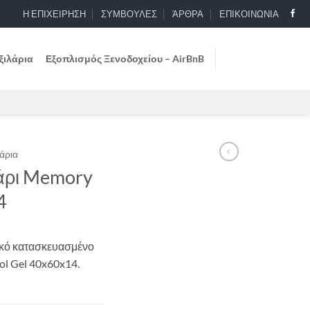
Η ΕΠΙΧΕΙΡΗΣΗ
ΣΥΜΒΟΥΛΕΣ
ΆΡΘΡΑ
ΕΠΙΚΟΙΝΩΝΙΑ
ξιλάρια
Εξοπλισμός Ξενοδοχείου – AirBnB
άρια
άρι Memory
4
ικό κατασκευασμένο
l Gel 40x60x14.