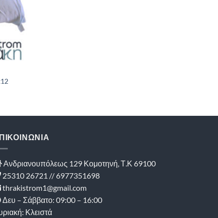
x12
ΠΙΚΟΙΝΩΝΙΑ
Ανδριανουπόλεως 129 Κομοτηνή, Τ.Κ 69100
25310 26721 // 6977351698
thrakistrom1@gmail.com
Δευ – Σάββατο: 09:00 – 16:00
υριακή: Κλειστά